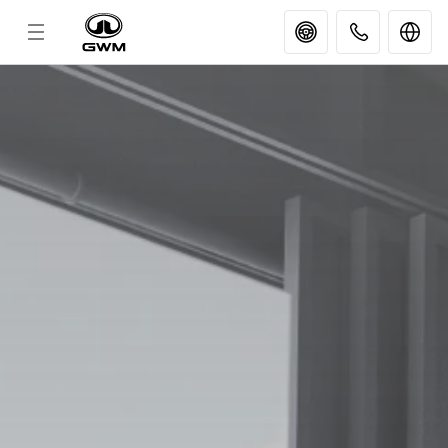
MODELS
GWM SERVICES
แอปพลิเคชัน
โชว์รูม
GWM